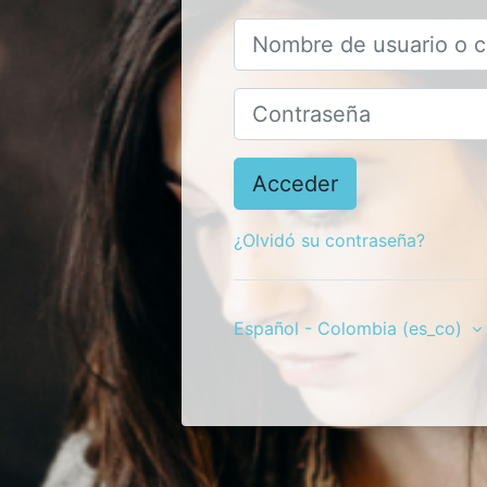
Nombre de usuario o correo el
Contraseña
Acceder
¿Olvidó su contraseña?
Español - Colombia ‎(es_co)‎