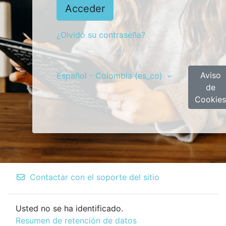
Acceder
¿Olvidó su contraseña?
Aviso
Español - Colombia ‎(es_co)‎
de
Cookie
Contactar con el soporte del sitio
Usted no se ha identificado.
Resumen de retención de datos